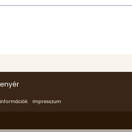
kenyér
i információk
Impresszum