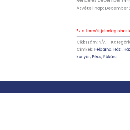
Rendelés December 14-i
Átvételi nap: December 
Ez a termék jelenleg ninc
Cikkszám:
N/A
Kategóri
Címkék:
Félbarna
,
Házi
,
Ház
kenyér
,
Pécs
,
Pékáru
ó