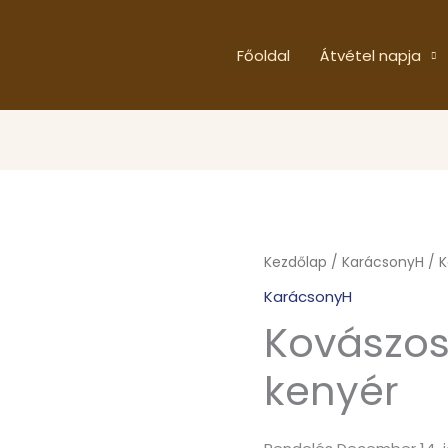
Főoldal
Átvétel napja
Kezdőlap
/
KarácsonyH
/ K
KarácsonyH
Kovászos
kenyér