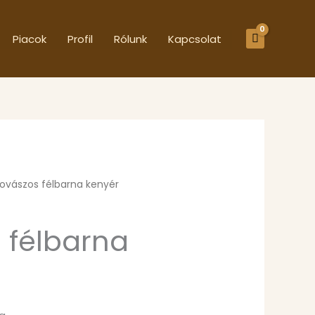
Piacok
Profil
Rólunk
Kapcsolat
ovászos félbarna kenyér
 félbarna