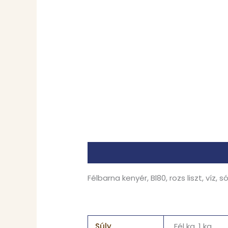
Leírás
További információk
Félbarna kenyér, Bl80, rozs liszt, víz, s
Súly
Fél kg, 1 kg