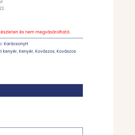
g.
22.
s készleten és nem megvásárolható.
a:
KarácsonyH
i kenyér
,
Kenyér
,
Kovászos
,
Kovászos