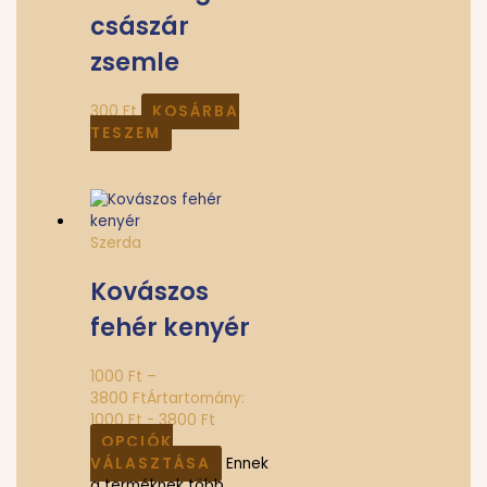
császár
zsemle
300
Ft
KOSÁRBA
TESZEM
Szerda
Kovászos
fehér kenyér
1000
Ft
–
3800
Ft
Ártartomány:
1000 Ft - 3800 Ft
OPCIÓK
VÁLASZTÁSA
Ennek
a terméknek több