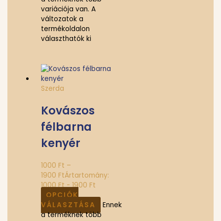
variációja van. A
változatok a
termékoldalon
választhatók ki
Szerda
Kovászos
félbarna
kenyér
1000
Ft
–
1900
Ft
Ártartomány:
1000 Ft - 1900 Ft
OPCIÓK
VÁLASZTÁSA
Ennek
a terméknek több