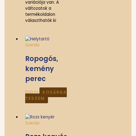
variációja van. A
változatok a
termékoldalon
választhatók ki
Szerda
Ropogós,
kemény
perec
500
Ft
KOSÁRBA
TESZEM
Szerda