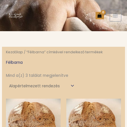
Skip
to
content
Kezdőlap
/ “Félbarna” címkével rendelkező termékek
Félbarna
Mind a(z) 3 találat megjelenítve
Ártartomány:
Ártartomány:
Ennek
En
1000 Ft
1000 Ft
a
a
-
-
1900 Ft
1900 Ft
terméknek
te
több
tö