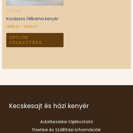
változatok
a
Szombat
termékoldalon
Kovászos félbarna kenyér
választhatók
1000
Ft
–
1900
Ft
ki
OPCIÓK
VÁLASZTÁSA
Kecskesajt és házi kenyér
Adatkezelési tájékoztató
Fizetési és Szállítási információk