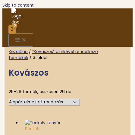
Skip to content
Kezdőlap
/
“Kovászos” címkével rendelkező
termékek
/ 3. oldal
Kovászos
25–26 termék, összesen 26 db
Péntek