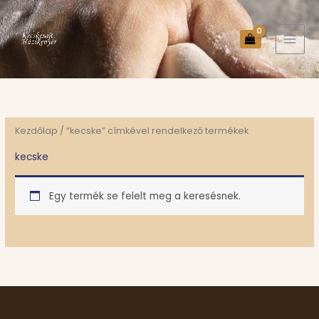
Skip
to
content
Kezdőlap
/ “kecske” címkével rendelkező termékek
kecske
Egy termék se felelt meg a keresésnek.