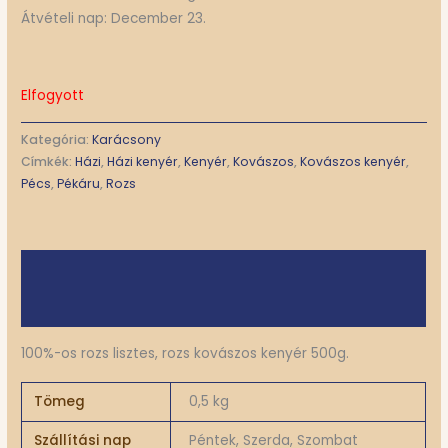
Átvételi nap: December 23.
Elfogyott
Kategória:
Karácsony
Címkék:
Házi
,
Házi kenyér
,
Kenyér
,
Kovászos
,
Kovászos kenyér
,
Pécs
,
Pékáru
,
Rozs
Leírás
További információk
100%-os rozs lisztes, rozs kovászos kenyér 500g.
Tömeg
0,5 kg
Szállítási nap
Péntek, Szerda, Szombat