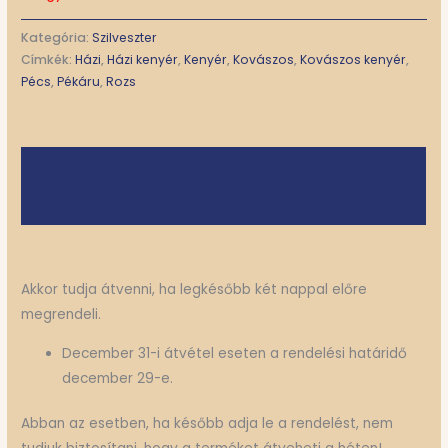
Kategória:
Szilveszter
Címkék:
Házi
,
Házi kenyér
,
Kenyér
,
Kovászos
,
Kovászos kenyér
,
Pécs
,
Pékáru
,
Rozs
Leírás
További információk
Akkor tudja átvenni, ha legkésőbb két nappal előre
megrendeli.
December 31-i átvétel eseten a rendelési határidő
december 29-e.
Abban az esetben, ha később adja le a rendelést, nem