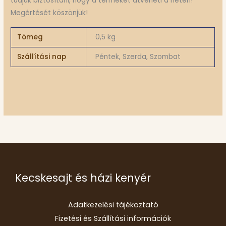
tudjuk biztosítani, hogy a terméket átveheti a héten!
Megértését köszönjük!
Tömeg
0,5 kg
Szállítási nap
Péntek, Szerda, Szombat
Kecskesajt és házi kenyér
Adatkezelési tájékoztató
Fizetési és Szállítási információk