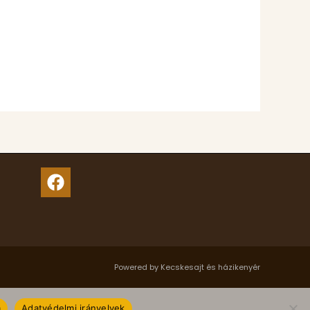
Powered by Kecskesajt és házikenyér
m
Adatvédelmi irányelvek