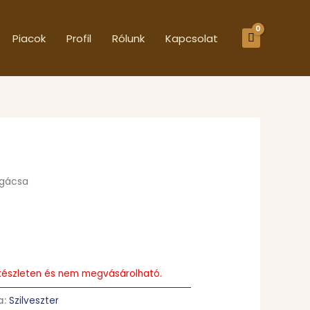
Piacok
Profil
Rólunk
Kapcsolat
gácsa
s készleten és nem megvásárolható.
a:
Szilveszter