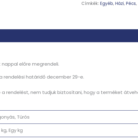
Címkék:
Egyéb
,
Házi
,
Pécs
,
t nappal előre megrendeli.
a rendelési határidő december 29-e.
a rendelést, nem tudjuk biztosítani, hogy a terméket átveh
gonyás, Túrós
 kg, Egy kg