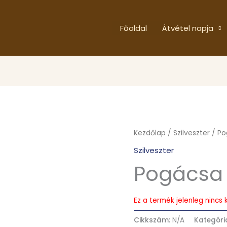
Főoldal
Átvétel napja
Kezdőlap
/
Szilveszter
/ Po
Szilveszter
Pogácsa
Ez a termék jelenleg ninc
Cikkszám:
N/A
Kategóri