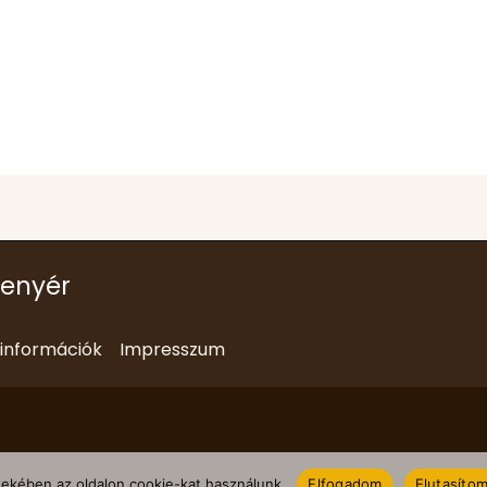
kenyér
i információk
Impresszum
dekében az oldalon cookie-kat használunk.
Elfogadom
Elutasíto