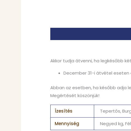
Leírás
További információk
Akkor tudja átvenni, ha legkésőbb ké
December 31-i átvétel eseten 
Abban az esetben, ha később adja le 
Megértését köszönjük!
Ízesítés
Tepertős, Bur
Mennyiség
Negyed kg, Fél