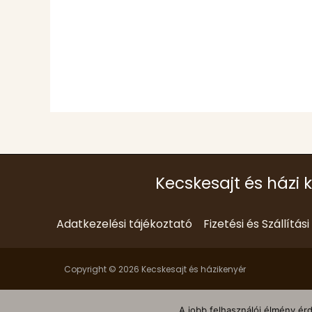
Kecskesajt és házi 
Adatkezelési tájékoztató
Fizetési és Szállítás
Copyright © 2026 Kecskesajt és házikenyér
A jobb felhasználói élmény ér