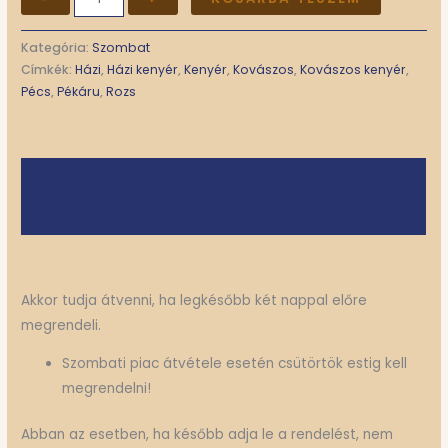
Kategória:
Szombat
Címkék:
Házi
,
Házi kenyér
,
Kenyér
,
Kovászos
,
Kovászos kenyér
,
Pécs
,
Pékáru
,
Rozs
Leírás
További információk
Akkor tudja átvenni, ha legkésőbb két nappal előre
megrendeli.
Szombati piac átvétele esetén csütörtök estig kell
megrendelni!
Abban az esetben, ha később adja le a rendelést, nem