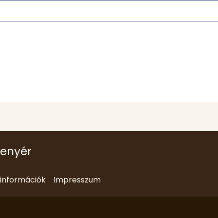
kenyér
i információk
Impresszum