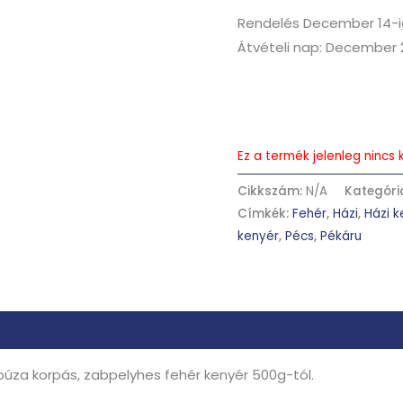
Rendelés December 14-i
Átvételi nap: December 
Ez a termék jelenleg ninc
Cikkszám:
N/A
Kategóri
Címkék:
Fehér
,
Házi
,
Házi k
kenyér
,
Pécs
,
Pékáru
 búza korpás, zabpelyhes fehér kenyér 500g-tól.