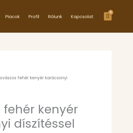
Piacok
Profil
Rólunk
Kapcsolat
ovászos fehér kenyér karácsonyi
 fehér kenyér
i díszítéssel