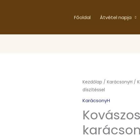
Főoldal
Átvétel napja
Kezdőlap
/
KarácsonyH
/ K
díszítéssel
KarácsonyH
Kovászos
karácsony