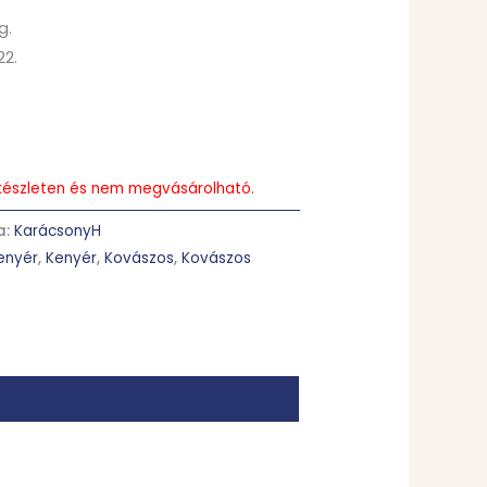
g.
22.
s készleten és nem megvásárolható.
a:
KarácsonyH
enyér
,
Kenyér
,
Kovászos
,
Kovászos