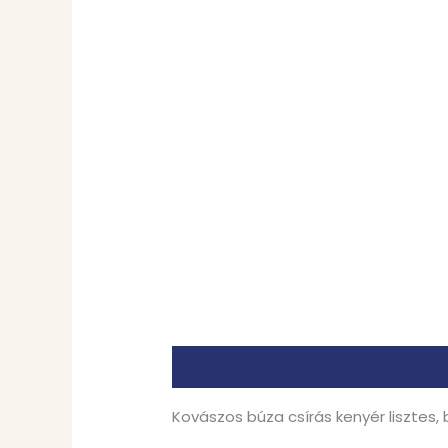
Leírás
További információk
Kovászos búza csírás kenyér lisztes,