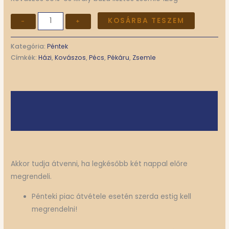
KOSÁRBA TESZEM
-
+
Kategória:
Péntek
Címkék:
Házi
,
Kovászos
,
Pécs
,
Pékáru
,
Zsemle
Leírás
További információk
Akkor tudja átvenni, ha legkésőbb két nappal előre
megrendeli.
Pénteki piac átvétele esetén szerda estig kell
megrendelni!