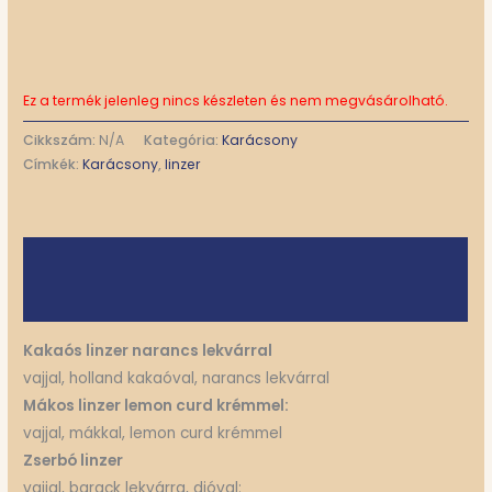
Ez a termék jelenleg nincs készleten és nem megvásárolható.
Cikkszám:
N/A
Kategória:
Karácsony
Címkék:
Karácsony
,
linzer
Leírás
További információk
Kakaós linzer narancs lekvárral
vajjal, holland kakaóval, narancs lekvárral
Mákos linzer lemon curd krémmel:
vajjal, mákkal, lemon curd krémmel
Zserbó linzer
vajjal, barack lekvárra, dióval: