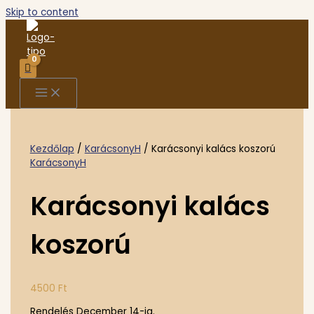
Skip to content
Kezdőlap
/
KarácsonyH
/ Karácsonyi kalács koszorú
KarácsonyH
Karácsonyi kalács
koszorú
4500
Ft
Rendelés December 14-ig.