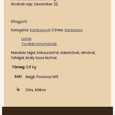
Átvételi nap: December 22.
Elfogyott
Kategória:
KarácsonyH
Címke:
Karácsony
Leírás
További információk
Mandula tejjel, kókuszzsírral ,édesitővel, almával,
fahéjjal, király búza liszttel.
Tömeg
0,8 kg
Süti
Bejgli, Pozsonyi kifli
Íz
Diós, Mákos