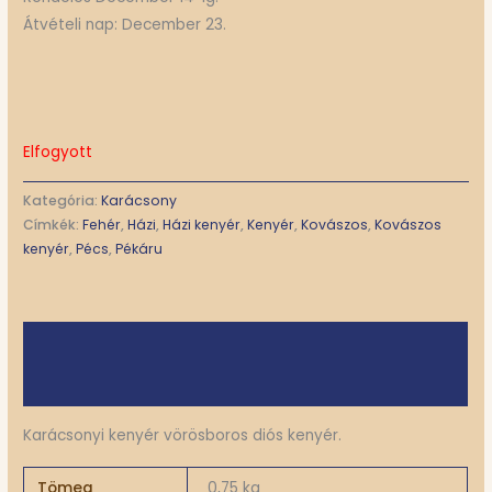
Átvételi nap: December 23.
Elfogyott
Kategória:
Karácsony
Címkék:
Fehér
,
Házi
,
Házi kenyér
,
Kenyér
,
Kovászos
,
Kovászos
kenyér
,
Pécs
,
Pékáru
Leírás
További információk
Karácsonyi kenyér vörösboros diós kenyér.
Tömeg
0,75 kg