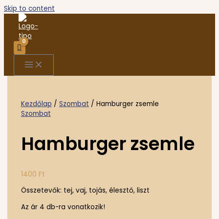
Skip to content
Kezdőlap
/
Szombat
/ Hamburger zsemle
Szombat
Hamburger zsemle
1400
Ft
Összetevők: tej, vaj, tojás, élesztő, liszt
Az ár 4 db-ra vonatkozik!