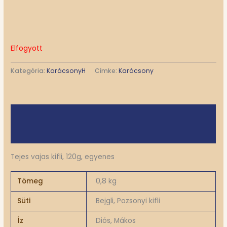
Elfogyott
Kategória:
KarácsonyH
Címke:
Karácsony
Leírás
További információk
Tejes vajas kifli, 120g, egyenes
Tömeg
0,8 kg
Süti
Bejgli, Pozsonyi kifli
Íz
Diós, Mákos