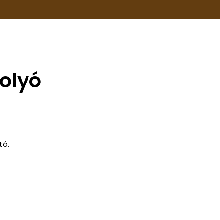
golyó
tó.