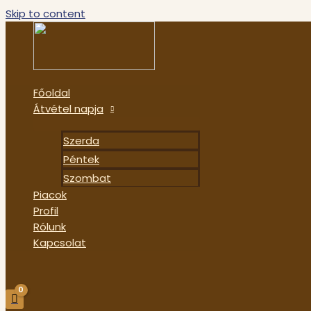
Skip to content
Főoldal
Átvétel napja
Szerda
Péntek
Szombat
Piacok
Profil
Rólunk
Kapcsolat