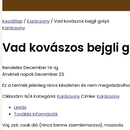
Kezdőlap
/
Karácsony
/ Vad kovászos bejgli golyó
Karácsony
Vad kovászos bejgli 
Rendelés December 14-ig.
Átvételi napok December 23.
Ez a termék jelenleg nincs készleten és nem megvásárolha
Cikkszám:
N/A
Kategória:
Karácsony
Címke:
Karácsony
Leírás
További információk
Vaj, zsír, csak dió (nincs benne zsemlemorzsa), mazsola.