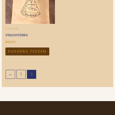
Szombat
Vászontáska
850
Ft
KOSÁRBA TESZEM
←
1
2