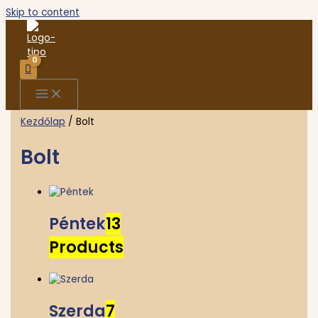
Skip to content
Kezdőlap
/ Bolt
Bolt
Péntek
13
Products
Szerda
7