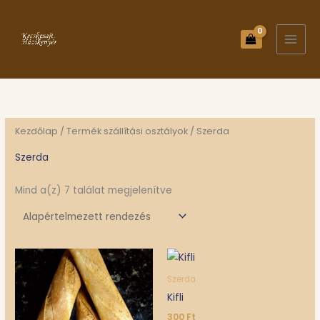
Skip
to
content
Kezdőlap
/ Termék szállítási osztályok / Szerda
Szerda
Mind a(z) 7 találat megjelenítve
Szerda
Kifli
300
Ft