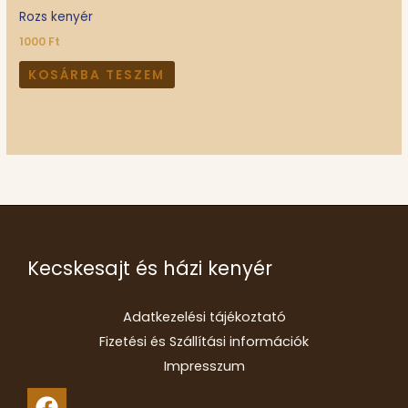
választhatók
Rozs kenyér
ki
1000
Ft
KOSÁRBA TESZEM
Kecskesajt és házi kenyér
Adatkezelési tájékoztató
Fizetési és Szállítási információk
Impresszum